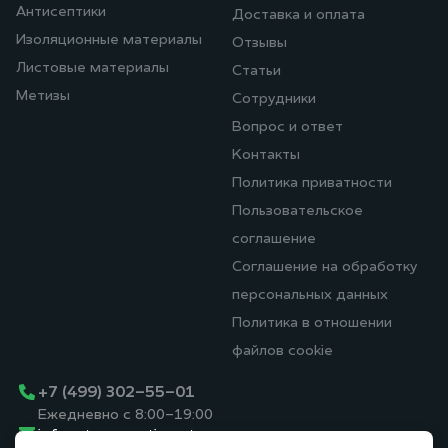
Антисептики
Доставка и оплата
Изоляционные материалы
Отзывы
Листовые материалы
Статьи
Метизы
Сотрудники
Вопрос и ответ
Контакты
Политика приватности
Пользовательское
соглашение
Соглашение на обработку
персональных данных
Политика в отношении
файлов cookie
+7 (499) 302-55-01
Ежедневно с 8:00-19:00
info@stroyassortiment.ru