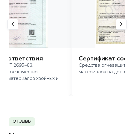
 соответствия
Сертификат соот
 ГОСТ 2695-83.
Средства огнезащиты д
ысокое качество
материалов на древесн
иломатериалов хвойных и
д.
ОТЗЫВЫ