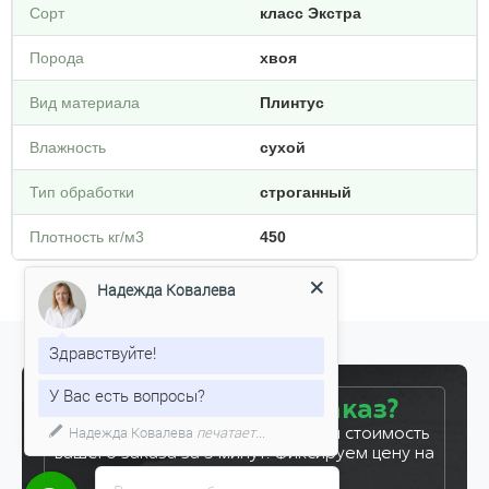
Сорт
класс Экстра
Порода
хвоя
Вид материала
Плинтус
Влажность
сухой
Тип обработки
строганный
Плотность кг/м3
450
Надежда Ковалева
Здравствуйте!
У Вас есть вопросы?
Готовы сделать заказ?
Надежда Ковалева
печатает...
Оставьте заявку, и мы рассчитаем стоимость
вашего заказа за 5 минут. Фиксируем цену на
7 дней!