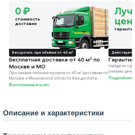
0 ₽
Луч
стоимость
цен
доставки
гаранти
Бессрочно, при объёме от 40 м³
Действует д
Бесплатная доставка от 40 м³ по
Гарантия
Москве и МО
Найдёте офи
снизим цену
При заказе пиломатериала от 40 м³ доставим по
Подробнее
Москве и Московской области без доплаты
Воспользоваться
Описание и характеристики