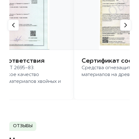
 соответствия
Сертификат соот
 ГОСТ 2695-83.
Средства огнезащиты д
ысокое качество
материалов на древесн
иломатериалов хвойных и
д.
ОТЗЫВЫ