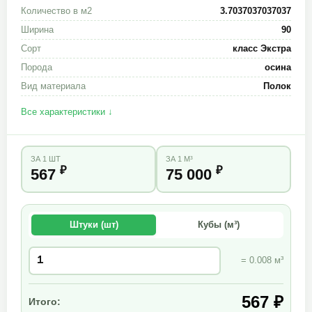
Количество в м2
3.7037037037037
Ширина
90
Сорт
класс Экстра
Порода
осина
Вид материала
Полок
Все характеристики ↓
ЗА 1 ШТ
ЗА 1 М³
₽
₽
567
75 000
Штуки (шт)
Кубы (м³)
= 0.008 м³
567 ₽
Итого: