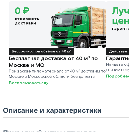
0 ₽
Луч
стоимость
цен
доставки
гаранти
Бессрочно, при объёме от 40 м³
Действует д
Бесплатная доставка от 40 м³ по
Гарантия
Москве и МО
Найдёте офи
снизим цену
При заказе пиломатериала от 40 м³ доставим по
Подробнее
Москве и Московской области без доплаты
Воспользоваться
Описание и характеристики