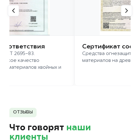
 соответствия
Сертификат соот
 ГОСТ 2695-83.
Средства огнезащиты д
ысокое качество
материалов на древесн
иломатериалов хвойных и
д.
ОТЗЫВЫ
Что говорят
наши
клиенты