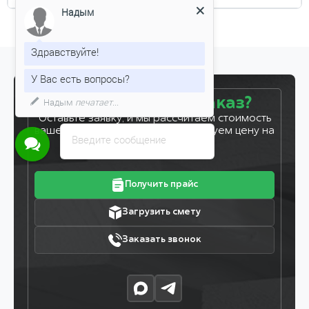
Надым
Здравствуйте!
У Вас есть вопросы?
Надым
печатает...
Готовы сделать заказ?
Оставьте заявку, и мы рассчитаем стоимость
вашего заказа за 5 минут. Фиксируем цену на
Введите сообщение
7 дней!
Получить прайс
Загрузить смету
Заказать звонок