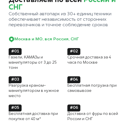
Доставляем по всей
России и
СНГ
Собственный автопарк из 30+ единиц техники
обеспечивает независимость от сторонних
перевозчиков и точное соблюдение сроков
Москва и МО, вся Россия, СНГ
#01
#02
Газели, КАМАЗы и
Срочная доставка за 4
манипуляторы от 3 до 25
часа по Москве
тонн
#03
#04
Разгрузка краном-
Бесплатная погрузка при
манипулятором в нужное
самовывозе
место
#05
#06
Бесплатная доставка при
Доставка от фуры по всей
покупке от 40 м³
России и СНГ