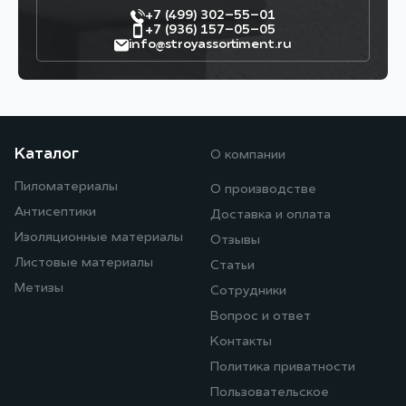
+7 (499) 302–55–01
+7 (936) 157–05–05
info@stroyassortiment.ru
Каталог
О компании
Пиломатериалы
О производстве
Антисептики
Доставка и оплата
Изоляционные материалы
Отзывы
Листовые материалы
Статьи
Метизы
Сотрудники
Вопрос и ответ
Контакты
Политика приватности
Пользовательское