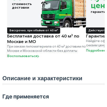
стоимость
цен
доставки
гаранти
Бессрочно, при объёме от 40 м³
Действует д
Бесплатная доставка от 40 м³ по
Гарантия
Москве и МО
Найдёте офи
снизим цену
При заказе пиломатериала от 40 м³ доставим по
Подробнее
Москве и Московской области без доплаты
Воспользоваться
Описание и характеристики
Где применяется