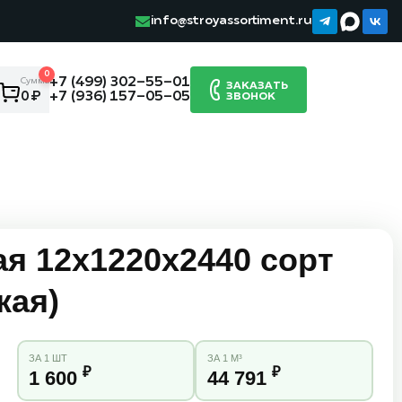
info@stroyassortiment.ru
0
+7 (499) 302-55-01
Сумма:
ЗАКАЗАТЬ
+7 (936) 157-05-05
0 ₽
ЗВОНОК
я 12х1220х2440 сорт
кая)
ЗА 1 ШТ
ЗА 1 М³
₽
₽
1 600
44 791