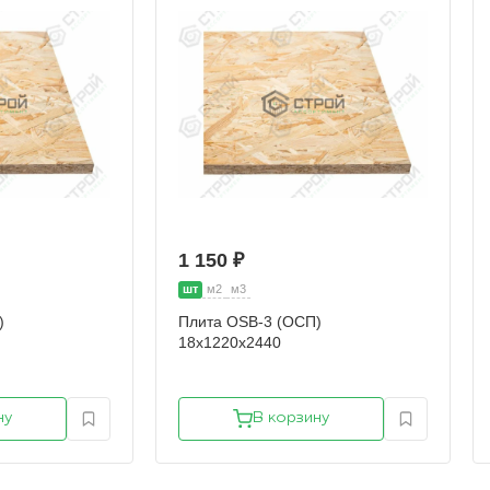
1 150 ₽
шт
м2
м3
)
Плита OSB-3 (ОСП)
18х1220х2440
ну
В корзину